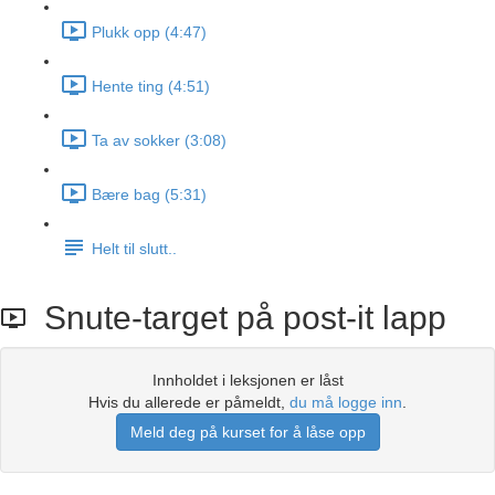
Plukk opp (4:47)
Hente ting (4:51)
Ta av sokker (3:08)
Bære bag (5:31)
Helt til slutt..
Snute-target på post-it lapp
Innholdet i leksjonen er låst
Hvis du allerede er påmeldt,
du må logge inn
.
Meld deg på kurset for å låse opp